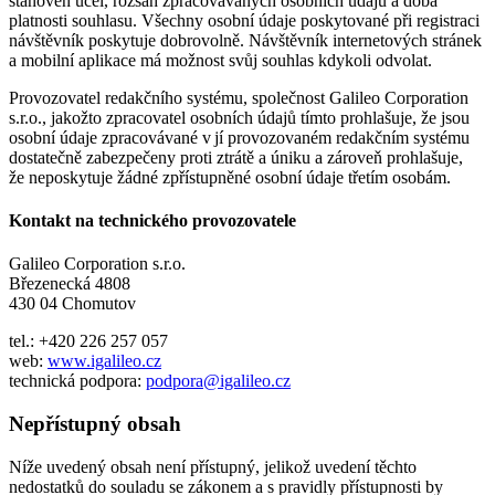
stanoven účel, rozsah zpracovávaných osobních údajů a doba
platnosti souhlasu. Všechny osobní údaje poskytované při registraci
návštěvník poskytuje dobrovolně. Návštěvník internetových stránek
a mobilní aplikace má možnost svůj souhlas kdykoli odvolat.
Provozovatel redakčního systému, společnost Galileo Corporation
s.r.o., jakožto zpracovatel osobních údajů tímto prohlašuje, že jsou
osobní údaje zpracovávané v jí provozovaném redakčním systému
dostatečně zabezpečeny proti ztrátě a úniku a zároveň prohlašuje,
že neposkytuje žádné zpřístupněné osobní údaje třetím osobám.
Kontakt na technického provozovatele
Galileo Corporation s.r.o.
Březenecká 4808
430 04 Chomutov
tel.: +420 226 257 057
web:
www.igalileo.cz
technická podpora:
podpora@igalileo.cz
Nepřístupný obsah
Níže uvedený obsah není přístupný, jelikož uvedení těchto
nedostatků do souladu se zákonem a s pravidly přístupnosti by