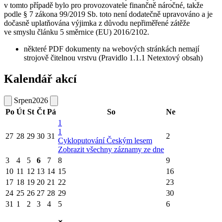
v tomto případě bylo pro provozovatele finančně náročné, takže
podle § 7 zákona 99/2019 Sb. toto není dodatečně upravováno a je
dočasně uplatňována výjimka z důvodu nepřiměřené zátěže
ve smyslu článku 5 směrnice (EU) 2016/2102.
některé PDF dokumenty na webových stránkách nemají
strojově čitelnou vrstvu (Pravidlo 1.1.1 Netextový obsah)
Kalendář akcí
Srpen
2026
Po
Út
St
Čt
Pá
So
Ne
1
1
27
28
29
30
31
2
Cykloputování Českým lesem
Zobrazit všechny záznamy ze dne
3
4
5
6
7
8
9
10
11
12
13
14
15
16
17
18
19
20
21
22
23
24
25
26
27
28
29
30
31
1
2
3
4
5
6