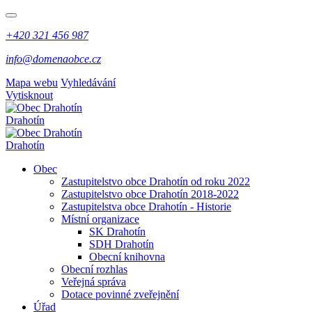
+420 321 456 987
info@domenaobce.cz
Mapa webu
Vyhledávání
Vytisknout
Drahotín
Drahotín
Obec
Zastupitelstvo obce Drahotín od roku 2022
Zastupitelstvo obce Drahotín 2018-2022
Zastupitelstva obce Drahotín - Historie
Místní organizace
SK Drahotín
SDH Drahotín
Obecní knihovna
Obecní rozhlas
Veřejná správa
Dotace povinné zveřejnění
Úřad