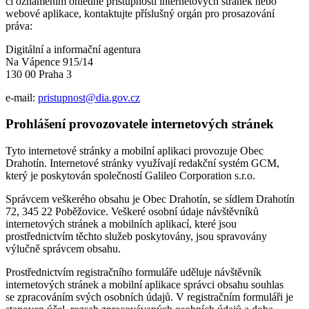
či oznámením ohledně přístupnosti internetových stránek nebo
webové aplikace, kontaktujte příslušný orgán pro prosazování
práva:
Digitální a informační agentura
Na Vápence 915/14
130 00 Praha 3
e-mail:
pristupnost@dia.gov.cz
Prohlášení provozovatele internetových stránek
Tyto internetové stránky a mobilní aplikaci provozuje Obec
Drahotín. Internetové stránky využívají redakční systém GCM,
který je poskytován společností Galileo Corporation s.r.o.
Správcem veškerého obsahu je Obec Drahotín, se sídlem Drahotín
72, 345 22 Poběžovice. Veškeré osobní údaje návštěvníků
internetových stránek a mobilních aplikací, které jsou
prostřednictvím těchto služeb poskytovány, jsou spravovány
výlučně správcem obsahu.
Prostřednictvím registračního formuláře uděluje návštěvník
internetových stránek a mobilní aplikace správci obsahu souhlas
se zpracováním svých osobních údajů. V registračním formuláři je