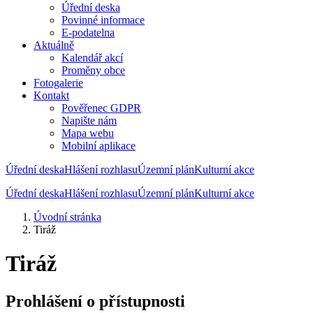
Úřední deska
Povinné informace
E-podatelna
Aktuálně
Kalendář akcí
Proměny obce
Fotogalerie
Kontakt
Pověřenec GDPR
Napište nám
Mapa webu
Mobilní aplikace
Úřední deska
Hlášení rozhlasu
Územní plán
Kulturní akce
Úřední deska
Hlášení rozhlasu
Územní plán
Kulturní akce
Úvodní stránka
Tiráž
Tiráž
Prohlášení o přístupnosti