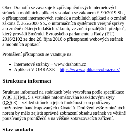
Obec Drahotín se zavazuje k zpřístupnění svých internetových
stránek a mobilních aplikací v souladu se zákonem č. 99/2019 Sb.,
o přístupnosti internetových stránek a mobilních aplikací a o změně
zákona č. 365/2000 Sb., o informačních systémech veřejné správy
a o změně některých dalších zákonů, ve znění pozdějších předpisů,
který provádí Směrnici Evropského parlamentu a Rady (EU)
2016/2102 ze dne 26. října 2016 o přístupnosti webových stránek
a mobilních aplikací.
Prohlášení přístupnosti se vztahuje na:
Internetové stránky – www.drahotin.cz
Aplikaci V OBRAZE –
https://www.aplikacevobraze.cz/
Struktura informací
Struktura informací na stránkách byla vytvořena podle specifikace
W3C
HTML
5 a vizuálně naformátována kaskádovými styly
(
CSS
3) – vzhled stránek a jejich funkčnost jsou podřízeny
možnostem handicapovaných uživatelů. Dodržení výše zmíněných
norem by mělo zajistit správné zobrazení obsahu stránek ve většině
používaných prohlížečů a na většině zobrazovacích zařízení.
Stav souladu