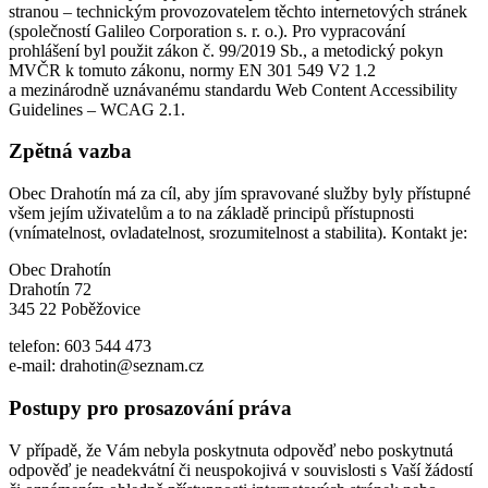
stranou – technickým provozovatelem těchto internetových stránek
(společností Galileo Corporation s. r. o.). Pro vypracování
prohlášení byl použit zákon č. 99/2019 Sb., a metodický pokyn
MVČR k tomuto zákonu, normy EN 301 549 V2 1.2
a mezinárodně uznávanému standardu Web Content Accessibility
Guidelines – WCAG 2.1.
Zpětná vazba
Obec Drahotín má za cíl, aby jím spravované služby byly přístupné
všem jejím uživatelům a to na základě principů přístupnosti
(vnímatelnost, ovladatelnost, srozumitelnost a stabilita). Kontakt je:
Obec Drahotín
Drahotín 72
345 22 Poběžovice
telefon: 603 544 473
e-mail: drahotin@seznam.cz
Postupy pro prosazování práva
V případě, že Vám nebyla poskytnuta odpověď nebo poskytnutá
odpověď je neadekvátní či neuspokojivá v souvislosti s Vaší žádostí